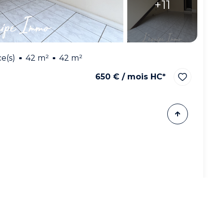
+11
e(s)
42 m²
42 m²
650 € / mois HC*