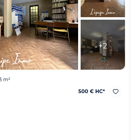
+2
3 m²
500 € HC*