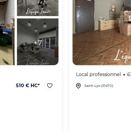
+7
Local professionnel
6
510 € HC*
Saint-Lys (31470)