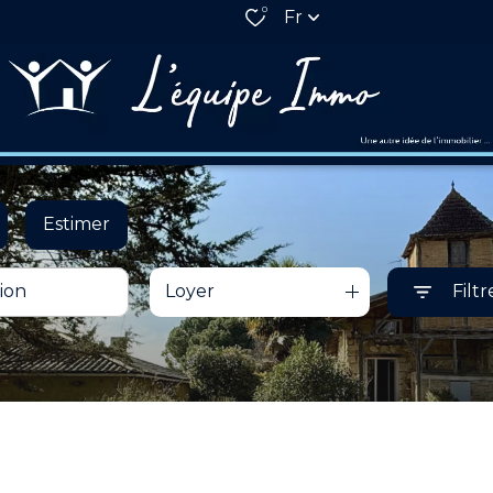
0
Fr
Estimer
Loyer
Filtr