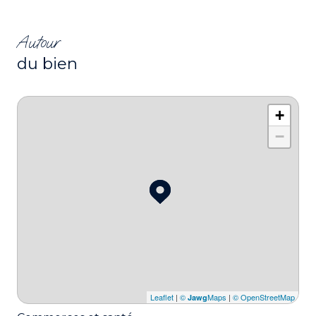
Autour
du bien
+
−
Leaflet
|
©
Maps
|
© OpenStreetMap
Jawg