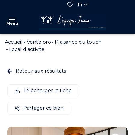
0
Fr
Menu
Accueil
Vente pro
Plaisance du touch
VENTES
Local d activite
LOCATIONS
QUI
Retour aux résultats
SOMMES
NOUS
Télécharger la fiche
NOS
PARTENAIRES
Partager ce bien
ESTIMATION
ALERTE