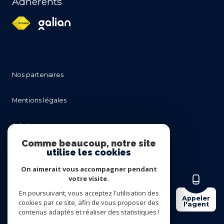
Adhérents
nos partenaires
mentions légales
admin
Comme beaucoup, notre site
utilise les cookies
nos honoraires
On aimerait vous accompagner pendant
politique rgpd
votre visite.
En poursuivant, vous acceptez l'utilisation des
Appeler
cookies par ce site, afin de vous proposer des
cookies
l'agent
contenus adaptés et réaliser des statistiques !