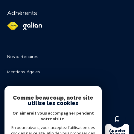
Adhérents
nos partenaires
mentions légales
admin
Comme beaucoup, notre site
utilise les cookies
nos honoraires
On aimerait vous accompagner pendant
politique rgpd
votre visite.
En poursuivant, vous acceptez l'utilisation des
Appeler
cookies par ce site, afin de vous proposer des
cookies