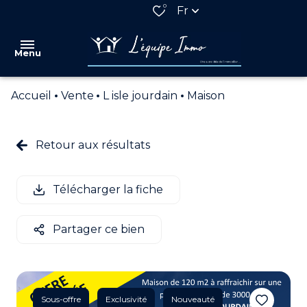
0
Fr
Menu
Accueil
Vente
L isle jourdain
Maison
VENTES
LOCATIONS
Retour aux résultats
QUI
SOMMES
Télécharger la fiche
NOUS
NOS
Partager ce bien
PARTENAIRES
ESTIMATION
ALERTE
Sous-offre
Exclusivité
Nouveauté