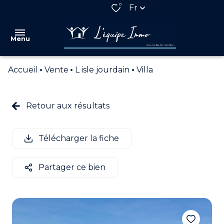
0
Fr
Menu
Accueil
Vente
L isle jourdain
Villa
VENTES
LOCATIONS
Retour aux résultats
QUI
SOMMES
Télécharger la fiche
NOUS
NOS
Partager ce bien
PARTENAIRES
ESTIMATION
ALERTE