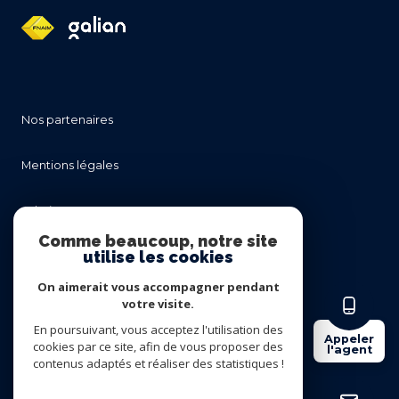
nos partenaires
mentions légales
admin
Comme beaucoup, notre site
utilise les cookies
nos honoraires
On aimerait vous accompagner pendant
politique rgpd
votre visite.
En poursuivant, vous acceptez l'utilisation des
Appeler
cookies par ce site, afin de vous proposer des
cookies
l'agent
contenus adaptés et réaliser des statistiques !