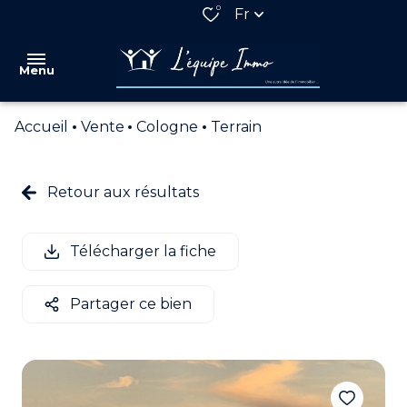
0
Fr
Menu
Accueil
Vente
Cologne
Terrain
VENTES
LOCATIONS
Retour aux résultats
QUI
SOMMES
Télécharger la fiche
NOUS
NOS
Partager ce bien
PARTENAIRES
ESTIMATION
ALERTE