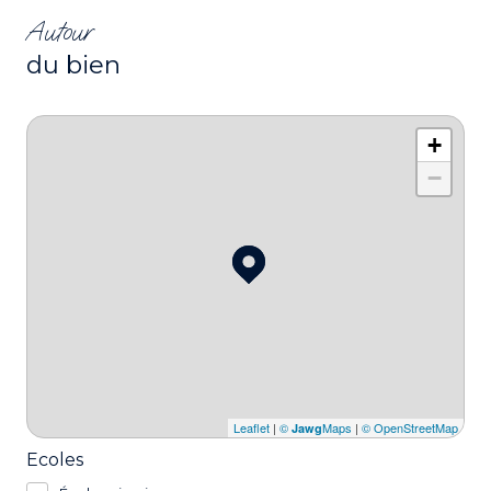
Autour
du bien
+
−
Leaflet
|
©
Maps
|
© OpenStreetMap
Jawg
Ecoles