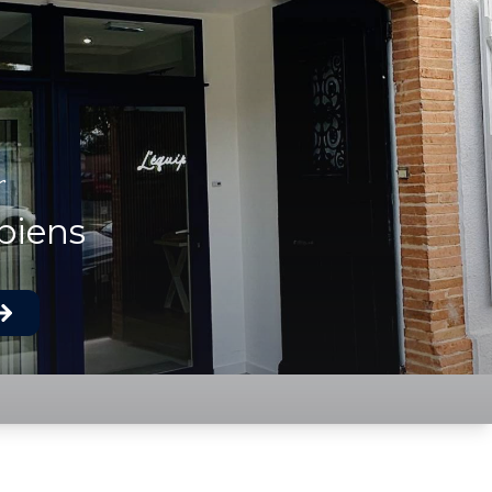
r
biens