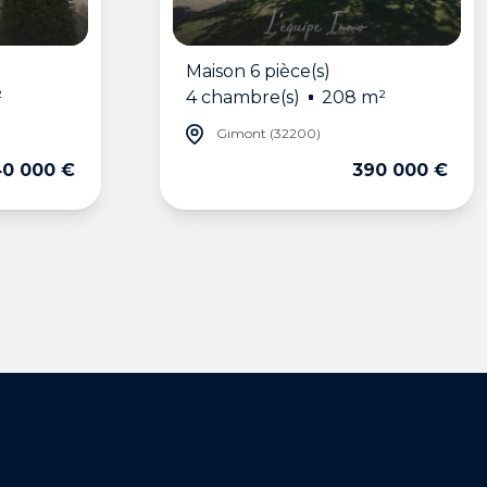
Maison 6 pièce(s)
²
4 chambre(s)
208 m²
Gimont (32200)
0 000 €
390 000 €