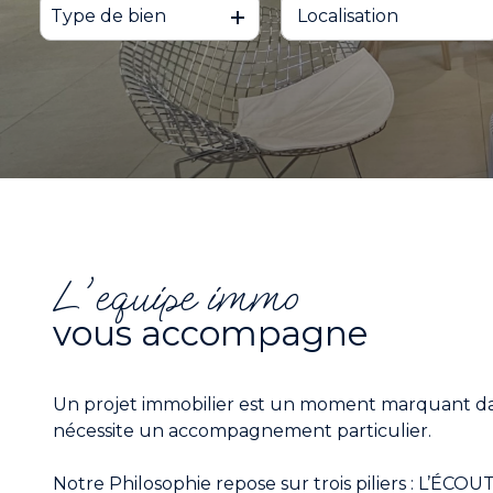
Type de bien
De l'ancien
à l'année
NOS
Du neuf
De l'immo pro
PARTENAIRES
De l'immo pro
ESTIMATION
ALERTE
EMAIL
l'equipe immo
vous accompagne
CONTACTEZ
NOUS
Un projet immobilier est un moment marquant da
nécessite un accompagnement particulier.
Notre Philosophie repose sur trois piliers : L’ÉCO