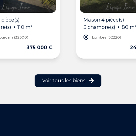
 pièce(s)
Maison 4 pièce(s)
re(s)
110 m²
3 chambre(s)
80 m
Jourdain (32600)
Lombez (32220)
375 000 €
24
Voir tous les biens