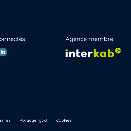
connectés
Agence membre
raires
politique rgpd
cookies