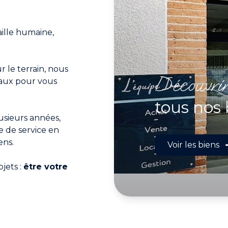
aille humaine,
r le terrain, nous
découvri
aux pour vous
tous nos 
lusieurs années,
 de service en
ens.
Voir les biens
ojets :
être votre