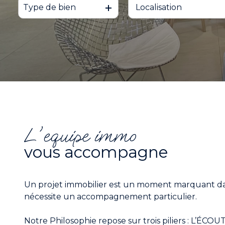
Type de bien
De l'ancien
à l'année
NOS
Du neuf
De l'immo pro
PARTENAIRES
De l'immo pro
ESTIMATION
ALERTE
EMAIL
l'equipe immo
vous accompagne
CONTACTEZ
NOUS
Un projet immobilier est un moment marquant da
nécessite un accompagnement particulier.
Notre Philosophie repose sur trois piliers : L’ÉCO