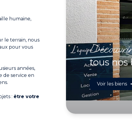
aille humaine,
r le terrain, nous
découvri
aux pour vous
tous nos 
lusieurs années,
 de service en
ens.
Voir les biens
ojets :
être votre