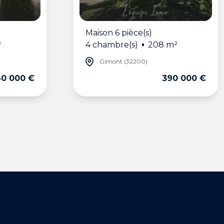
Maison 6 pièce(s)
²
4 chambre(s)
208 m²
Gimont (32200)
0 000 €
390 000 €