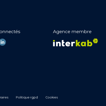
connectés
Agence membre
raires
politique rgpd
cookies