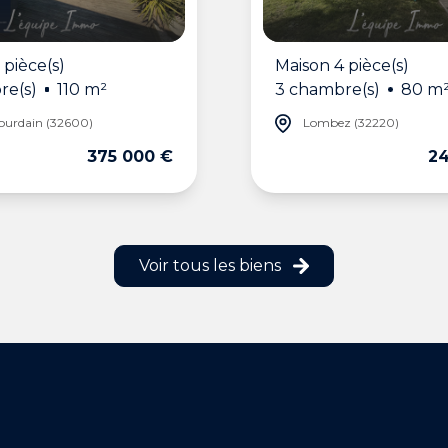
 pièce(s)
Maison 4 pièce(s)
re(s)
110 m²
3 chambre(s)
80 m
Jourdain (32600)
Lombez (32220)
375 000 €
24
Voir tous les biens