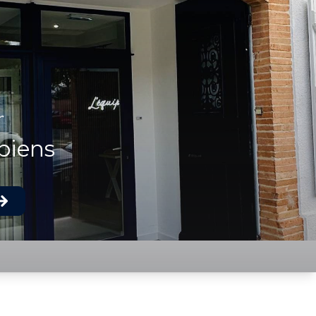
r
biens