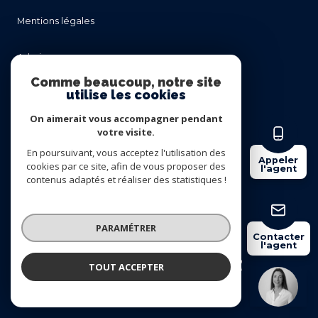
mentions légales
admin
Comme beaucoup, notre site
utilise les cookies
nos honoraires
On aimerait vous accompagner pendant
politique rgpd
votre visite.
En poursuivant, vous acceptez l'utilisation des
Appeler
cookies par ce site, afin de vous proposer des
cookies
l'agent
contenus adaptés et réaliser des statistiques !
© 2026 | Tous droits réservés
PARAMÉTRER
Contacter
l'agent
Réalisé par
TOUT ACCEPTER
Mélanie SEGUIER
Négociatrice