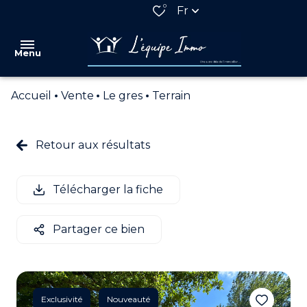
0
Fr
Menu
Accueil
Vente
Le gres
Terrain
VENTES
LOCATIONS
Retour aux résultats
QUI
SOMMES
Télécharger la fiche
NOUS
NOS
Partager ce bien
PARTENAIRES
ESTIMATION
ALERTE
Exclusivité
Nouveauté