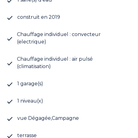
Un vrai coup de cœur pour les amoureux de
tranquillité et de beaux espaces !
construit en 2019
Les informations sur les risques auxquels ce bien
est exposé sont disponibles sur le site
Géorisques
Chauffage individuel : convecteur
(electrique)
Chauffage individuel : air pulsé
(climatisation)
1 garage(s)
1 niveau(x)
vue Dégagée,Campagne
terrasse