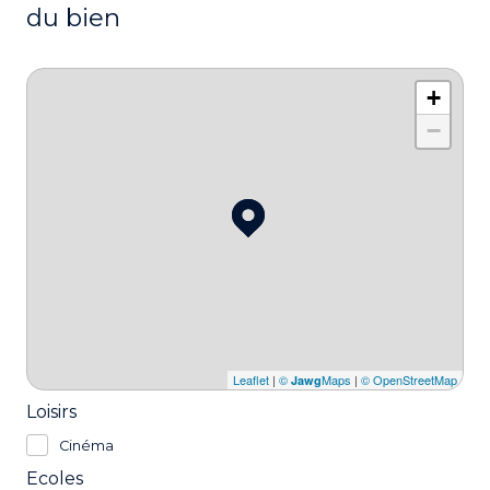
du bien
+
−
Leaflet
|
©
Maps
|
© OpenStreetMap
Jawg
Loisirs
Cinéma
Ecoles