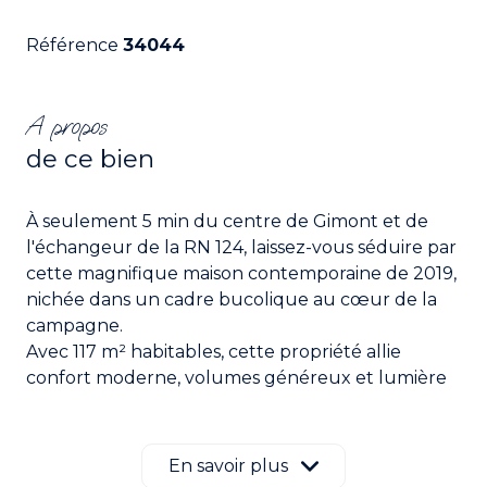
Référence
34044
A propos
de ce bien
À seulement 5 min du centre de Gimont et de
l'échangeur de la RN 124, laissez-vous séduire par
cette magnifique maison contemporaine de 2019,
nichée dans un cadre bucolique au cœur de la
campagne.
Avec 117 m² habitables, cette propriété allie
confort moderne, volumes généreux et lumière
naturelle. Vous profiterez d’un terrain clos de
1500 m², parfaitement aménagé, avec une
terrasse et petite piscine, le tout face à une vue
En savoir plus
panoramique sur la nature environnante.