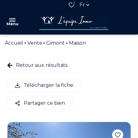
0
Fr
Menu
Accueil
Vente
Gimont
Maison
VENTES
LOCATIONS
Retour aux résultats
QUI
SOMMES
Télécharger la fiche
NOUS
NOS
Partager ce bien
PARTENAIRES
ESTIMATION
ALERTE