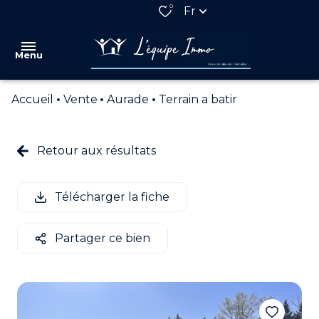
0
Fr
Menu
Accueil
Vente
Aurade
Terrain a batir
VENTES
LOCATIONS
Retour aux résultats
QUI
SOMMES
Télécharger la fiche
NOUS
NOS
Partager ce bien
PARTENAIRES
ESTIMATION
ALERTE