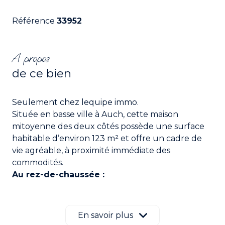
Référence
33952
A propos
de ce bien
Seulement chez lequipe immo.
Située en basse ville à
Auch
, cette maison
mitoyenne des deux côtés possède une surface
habitable d’environ 123 m² et offre un cadre de
vie agréable, à proximité immédiate des
commodités.
Au rez-de-chaussée :
Vous trouverez une entrée qui dessert deux
pièces pouvant faire office de bureaux (idéales
pour le télétravail ou chambre d'appoint), une
En savoir plus
salle d’eau, un WC indépendant, une cuisine ainsi