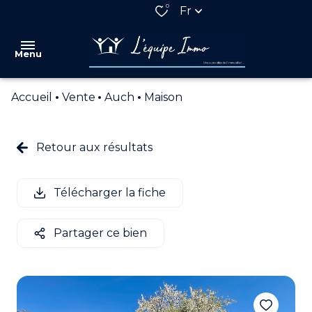
0
Fr
Menu
Accueil
Vente
Auch
Maison
VENTES
LOCATIONS
Retour aux résultats
QUI
SOMMES
Télécharger la fiche
NOUS
NOS
Partager ce bien
PARTENAIRES
ESTIMATION
ALERTE