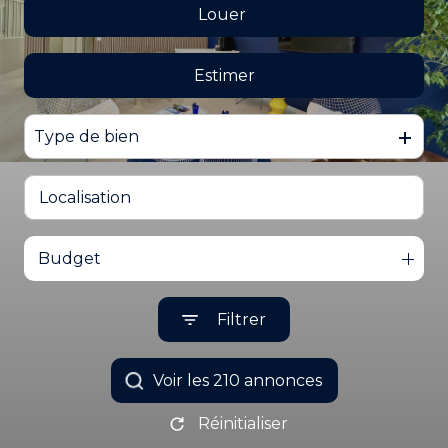
EMAIL
Louer
De l'ancien
CONTACTEZ
Du neuf
NOUS
Estimer
à l'année
De l'immo pro
De l'immo pro
Type de bien
Budget
Filtrer
Voir les
210
annonces
Réinitialiser