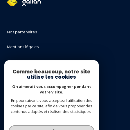
nos partenaires
mentions légales
admin
Comme beaucoup, notre site
utilise les cookies
nos honoraires
On aimerait vous accompagner pendant
politique rgpd
votre visite.
En poursuivant, vous acceptez l'utilisation des
cookies par ce site, afin de vous proposer des
cookies
contenus adaptés et réaliser des statistiques !
© 2026 | Tous droits réservés