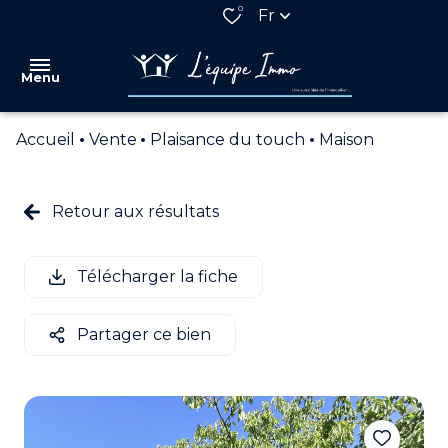
0
Fr
Menu
Accueil
Vente
Plaisance du touch
Maison
VENTES
LOCATIONS
Retour aux résultats
QUI
SOMMES
Télécharger la fiche
NOUS
NOS
Partager ce bien
PARTENAIRES
ESTIMATION
ALERTE