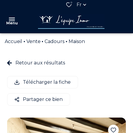
0
Fr
Menu
Accueil
Vente
Cadours
Maison
VENTES
LOCATIONS
Retour aux résultats
QUI
SOMMES
Télécharger la fiche
NOUS
NOS
Partager ce bien
PARTENAIRES
ESTIMATION
ALERTE