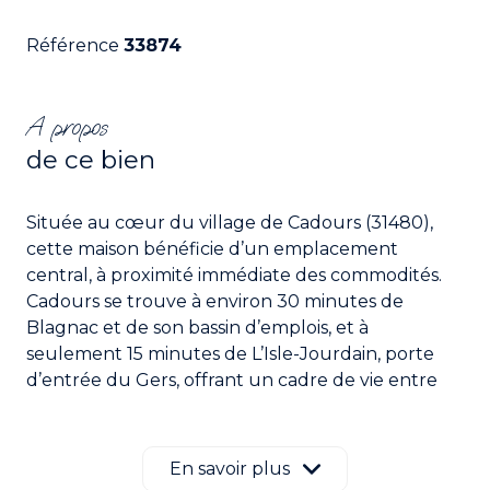
Référence
33874
A propos
de ce bien
Située au cœur du village de Cadours (31480),
cette maison bénéficie d’un emplacement
central, à proximité immédiate des commodités.
Cadours se trouve à environ 30 minutes de
Blagnac et de son bassin d’emplois, et à
seulement 15 minutes de L’Isle-Jourdain, porte
d’entrée du Gers, offrant un cadre de vie entre
campagne et accès rapide à la métropole
toulousaine.
La maison est implantée sur une parcelle de 246
En savoir plus
m², comprenant un jardinet intimiste, idéal pour