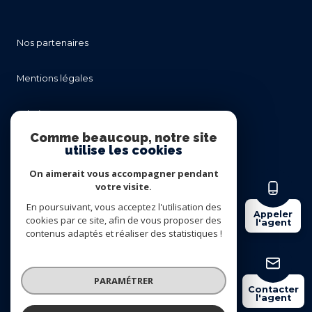
nos partenaires
mentions légales
admin
Comme beaucoup, notre site
utilise les cookies
nos honoraires
On aimerait vous accompagner pendant
politique rgpd
votre visite.
En poursuivant, vous acceptez l'utilisation des
Appeler
cookies par ce site, afin de vous proposer des
cookies
l'agent
contenus adaptés et réaliser des statistiques !
© 2026 | Tous droits réservés
PARAMÉTRER
Contacter
l'agent