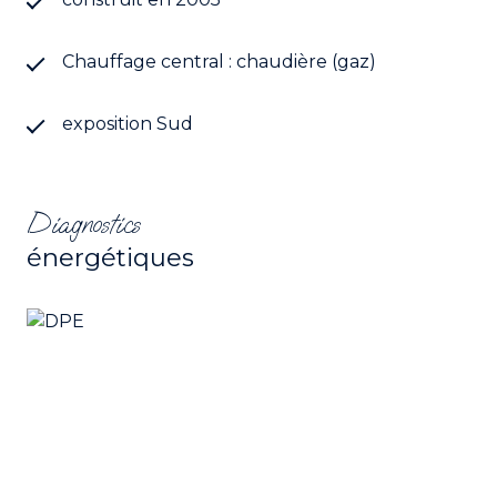
famille en quête de calme et d’espace, souhaitant
profiter d’un environnement naturel tout en
conservant la proximité des services et des
Chauffage central : chaudière (gaz)
principaux axes de circulation.
exposition Sud
Les informations sur les risques auxquels ce bien
est exposé sont disponibles sur le site
Géorisques
Diagnostics
énergétiques