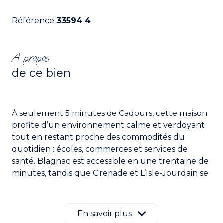
Référence
33594 4
A propos
de ce bien
À seulement 5 minutes de Cadours, cette maison
profite d’un environnement calme et verdoyant
tout en restant proche des commodités du
quotidien : écoles, commerces et services de
santé. Blagnac est accessible en une trentaine de
minutes, tandis que Grenade et L’Isle-Jourdain se
rejoignent en environ vingt minutes, offrant un
bon équilibre entre tranquillité et accessibilité.
Édifiée sur un terrain de 2 500 m², la maison
En savoir plus
bénéficie d’un cadre naturel agréable avec une