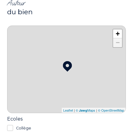
Autour
du bien
+
−
Leaflet
|
©
Maps
|
© OpenStreetMap
Jawg
Ecoles
Collège