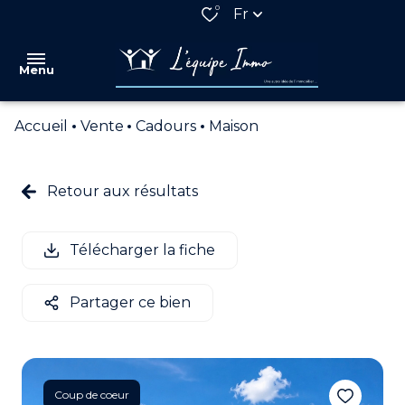
0
Fr
Menu
Accueil
Vente
Cadours
Maison
VENTES
LOCATIONS
Retour aux résultats
QUI
SOMMES
Télécharger la fiche
NOUS
NOS
Partager ce bien
PARTENAIRES
ESTIMATION
ALERTE
Coup de coeur