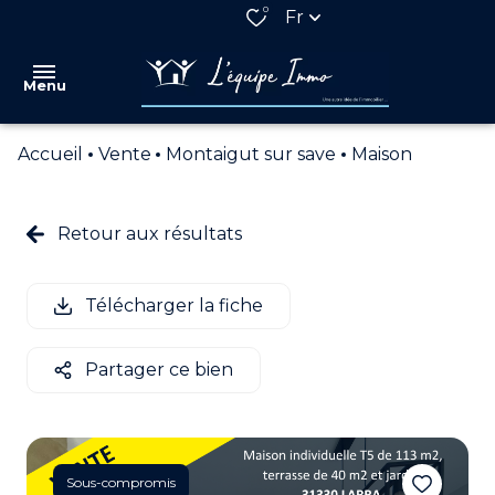
0
Fr
Menu
Accueil
Vente
Montaigut sur save
Maison
VENTES
LOCATIONS
Retour aux résultats
QUI
SOMMES
Télécharger la fiche
NOUS
NOS
Partager ce bien
PARTENAIRES
ESTIMATION
ALERTE
Sous-compromis