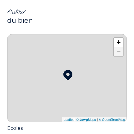
Autour
du bien
+
−
Leaflet
|
©
Maps
|
© OpenStreetMap
Jawg
Ecoles