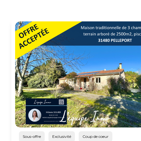
NOS
PARTENAIRES
ESTIMATION
ALERTE
EMAIL
CONTACTEZ
NOUS
Sous-offre
Exclusivité
Coup de coeur