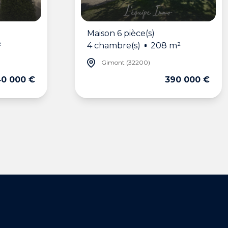
Maison 6 pièce(s)
²
4 chambre(s)
208 m²
Gimont (32200)
0 000 €
390 000 €