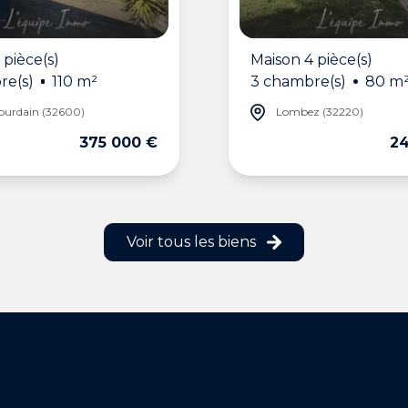
 pièce(s)
Maison 4 pièce(s)
re(s)
110 m²
3 chambre(s)
80 m
Jourdain (32600)
Lombez (32220)
375 000 €
24
Voir tous les biens