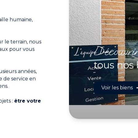
aille humaine,
r le terrain, nous
découvri
aux pour vous
tous nos 
lusieurs années,
 de service en
ens.
Voir les biens
ojets :
être votre