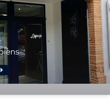
r
biens