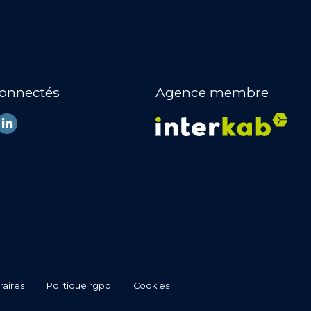
connectés
Agence membre
raires
politique rgpd
cookies