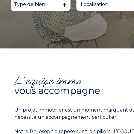
Type de bien
De l'ancien
à l'année
NOS
Du neuf
De l'immo pro
PARTENAIRES
De l'immo pro
ESTIMATION
ALERTE
EMAIL
l'equipe immo
vous accompagne
CONTACTEZ
NOUS
Un projet immobilier est un moment marquant da
nécessite un accompagnement particulier.
Notre Philosophie repose sur trois piliers : L’ÉCO