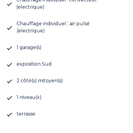
fonctionnalité et confort
(electrique)
À l’extérieur, une agréable terrasse exposée plein
sud prolonge les espaces de vie et invite à profiter
pleinement des beaux jours. Une piscine vient
Chauffage individuel : air pulsé
compléter cet ensemble, offrant un véritable
(electrique)
espace de détente et de convivialité
1 garage(s)
Une maison pleine de charme, idéale si vous
exposition Sud
recherchez authenticité, volumes et qualité
de vie dans un cadre de village
2 côté(s) mitoyen(s)
1 niveau(x)
terrasse