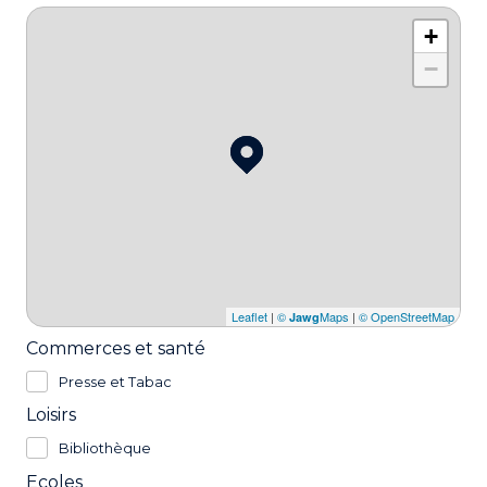
+
−
Leaflet
|
©
Maps
|
© OpenStreetMap
Jawg
Commerces et santé
Presse et Tabac
Loisirs
Bibliothèque
Ecoles