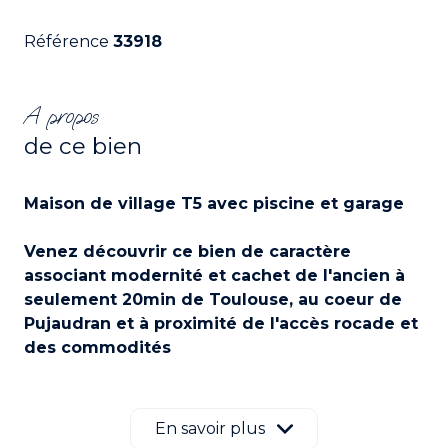
Référence
33918
A propos
de ce bien
Maison de village T5 avec piscine et garage
Venez découvrir ce bien de caractère
associant modernité et cachet de l'ancien à
seulement 20min de Toulouse, au coeur de
Pujaudran et à proximité
de l'accès rocade et
des commodités
Située à Pujaudran, village dynamique aux
portes de Toulouse, cette superbe maison de
En savoir plus
village vous séduira par l’alliance