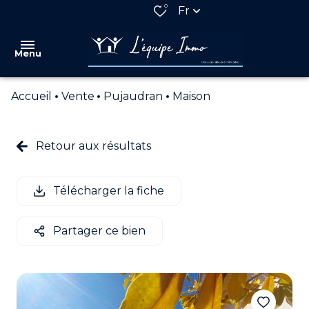
0
Fr
Menu
Accueil
Vente
Pujaudran
Maison
VENTES
LOCATIONS
Retour aux résultats
QUI
SOMMES
Télécharger la fiche
NOUS
NOS
Partager ce bien
PARTENAIRES
ESTIMATION
ALERTE