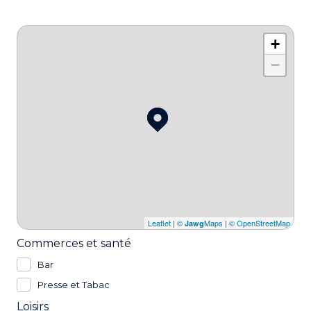
+
−
Leaflet
|
©
Maps
|
© OpenStreetMap
Jawg
Commerces et santé
Bar
Presse et Tabac
Loisirs