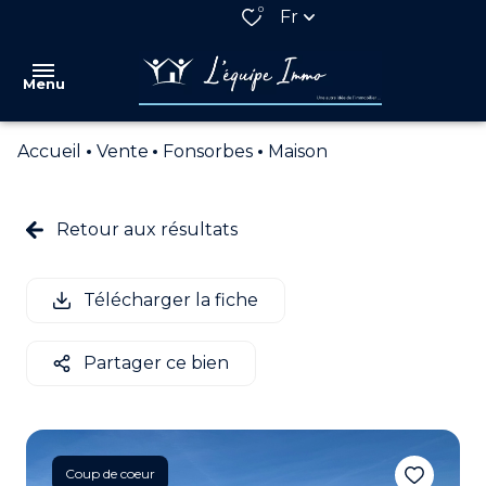
0
Fr
Menu
Accueil
Vente
Fonsorbes
Maison
VENTES
LOCATIONS
Retour aux résultats
QUI
SOMMES
Télécharger la fiche
NOUS
NOS
Partager ce bien
PARTENAIRES
ESTIMATION
ALERTE
Coup de coeur